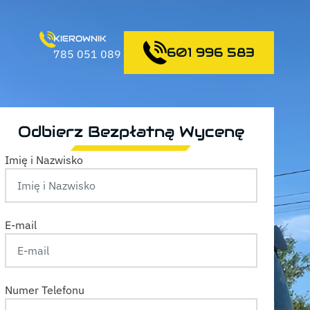
KIEROWNIK
601 996 583
785 051 089
Odbierz Bezpłatną Wycenę
Imię i Nazwisko
E-mail
Numer Telefonu