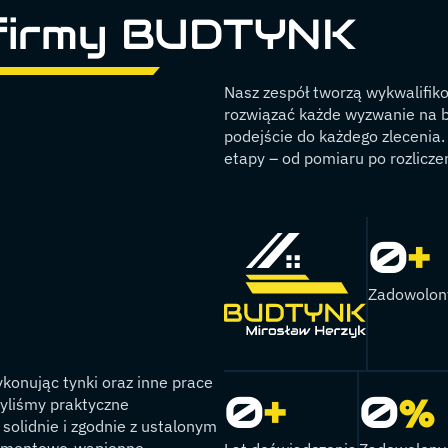
 firmy BUDTYNK
Nasz zespół tworzą wykwalifiko
rozwiązać każde wyzwanie na b
podejście do każdego zlecenia.
etapy – od pomiaru po rozlicze
0
+
Zadowolon
onując tynki oraz inne prace
0
+
0
%
byliśmy praktyczne
solidnie i zgodnie z ustalonym
cementowo-wapienne,