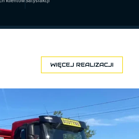
h klientów
Satysfakcji
WIĘCEJ REALIZACJI