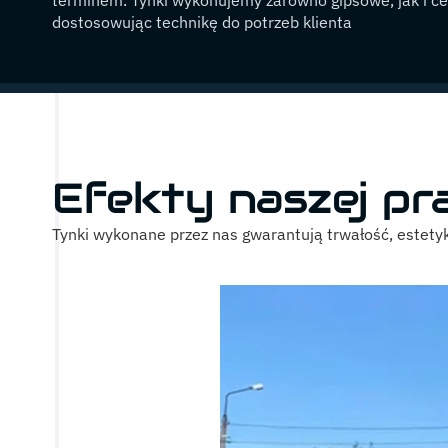
dostosowując technikę do potrzeb klienta
Efekty naszej pr
Tynki wykonane przez nas gwarantują trwałość, estetyk