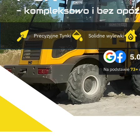
- kompleksowo i bez opóź
Precyzyjne Tynki
Solidne wylewki