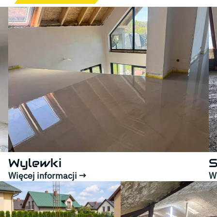
Wylewki
S
Więcej informacji →
Wi