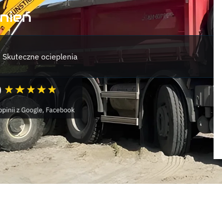
nień
Skuteczne ocieplenia