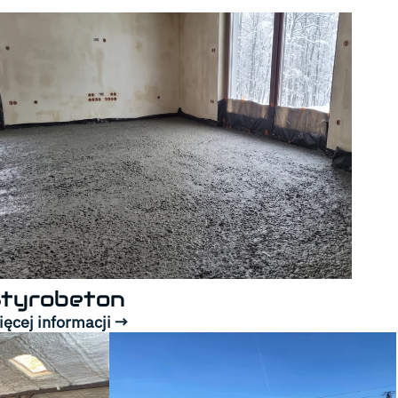
tyrobeton
ęcej informacji →