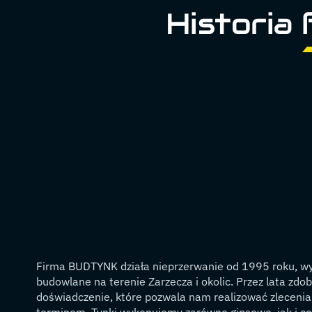
Historia
Firma BUDTYNK działa nieprzerwanie od 1995 roku, wyk
budowlane na terenie Zarzecza i okolic. Przez lata zdo
doświadczenie, które pozwala nam realizować zlecenia 
terminem. Tynki wykonujemy zarówno gipsowe, jak i 