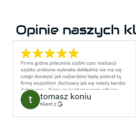
Opinie naszych k
Firma godna polecenia szybki czas realizacji
szybko zrobiona wylewka dokładnie nie ma się
czego doczepić jak najbardziej będę polecał tą
firmę wszystkim ,fachowcy jak się należy bardzo
dobre ceny . Firma za każdym razem odbiera
tomasz koniu
telefon duży plus jak dla mnie.
Klient z