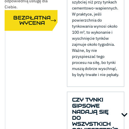
odpowiednią usługę dla
szybciej niż przy tynkach
Ciebie.
cementowo-wapiennych.
W praktyce, jeśli
BEZPŁATNA
powierzchnia do
WYCENA
tynkowania wynosi około
100 m², to wykonanie i
wyschnięcie tynków
zajmuje około tygodnia.
Ważne, by nie
przyspieszać tego
procesu na siłę, bo tynki
muszą dobrze wyschnąć,
by były trwałe i nie pękały.
CZY TYNKI
GIPSOWE
NADAJĄ SIĘ
DO
WSZYSTKICH