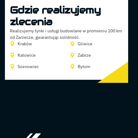
Gdzie realizujemy
zlecenia
Realizujemy tynki i usługi budowlane w promieniu 100 km
od Zarzecze, gwarantując solidność.
Kraków
Gliwice
Katowice
Zabrze
Sosnowiec
Bytom