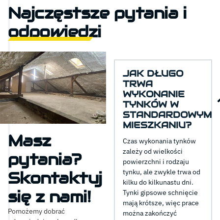
Najczęstsze pytania i
odpowiedzi
JAK DŁUGO
TRWA
WYKONANIE
TYNKÓW W
STANDARDOWYM
MIESZKANIU?
Masz
Czas wykonania tynków
zależy od wielkości
pytania?
powierzchni i rodzaju
tynku, ale zwykle trwa od
Skontaktuj
kilku do kilkunastu dni.
się z nami!
Tynki gipsowe schnięcie
mają krótsze, więc prace
Pomożemy dobrać
można zakończyć