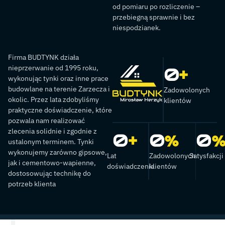
od pomiaru po rozliczenie –
przebiegną sprawnie i bez
niespodzianek.
Firma BUDTYNK działa
nieprzerwanie od 1995 roku,
0
+
wykonując tynki oraz inne prace
budowlane na terenie Zarzecza i
Zadowolonych
okolic. Przez lata zdobyliśmy
klientów
praktyczne doświadczenie, które
pozwala nam realizować
zlecenia solidnie i zgodnie z
0
+
0
%
0
ustalonym terminem. Tynki
wykonujemy zarówno gipsowe,
Lat
Zadowolonych
Satysfakcji
jak i cementowo-wapienne,
doświadczenia
klientów
dostosowując technikę do
potrzeb klienta