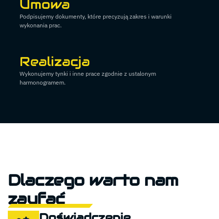
Umowa
Podpisujemy dokumenty, które precyzują zakres i warunki
wykonania prac.
Realizacja
Wykonujemy tynki i inne prace zgodnie z ustalonym
harmonogramem.
Dlaczego warto nam
zaufać
Doświadczenie