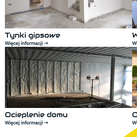
Tynki gipsowe
W
Więcej informacji →
Wi
Ocieplenie domu
O
Więcej informacji →
Wi