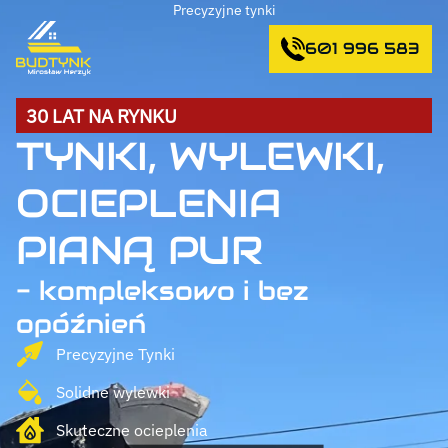
Precyzyjne tynki
601 996 583
30 LAT NA RYNKU
TYNKI, WYLEWKI,
OCIEPLENIA
PIANĄ PUR
- kompleksowo i bez
opóźnień
Precyzyjne Tynki
Solidne wylewki
Skuteczne ocieplenia